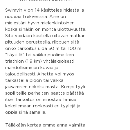
Swimyin vlog 14 käsittelee hidasta ja 
nopeaa frekvenssiä. Aihe on 
mielestäni hyvin mielenkiintoinen, 
koska siinäkin on monta ulottuvuutta. 
Sitä voidaan käsitellä uitavan matkan 
pituuden perusteella, riippuen siitä 
onko tarkoitus uida 50 m tai 100 m 
"täysillä" tai vaikka puolimatkan 
triathlon (1.9 km) yhtäjaksoisesti 
mahdollisimman kovaa ja 
taloudellisesti. Aihetta voi myös 
tarkastella pidon tai vaikka 
jaksamisen näkökulmasta. Kumpi tyyli 
sopii teille parhaiten, saatte päättää 
itse. Tarkoitus on innostaa ihmisiä 
kokeilemaan rohkeasti eri tyylejä ja 
oppia siinä samalla. 
Tälläkään kertaa emme anna valmiita 