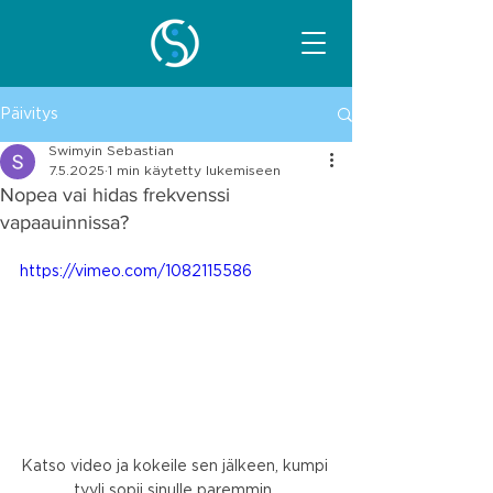
Päivitys
Swimyin Sebastian
7.5.2025
1 min käytetty lukemiseen
Nopea vai hidas frekvenssi
vapaauinnissa?
https://vimeo.com/1082115586
Katso video ja kokeile sen jälkeen, kumpi 
tyyli sopii sinulle paremmin. 