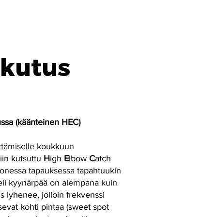
ikutus
ssa (käänteinen HEC)
ättämiselle koukkuun
iin kutsuttu
H
igh
E
lbow
C
atch
Monessa tapauksessa tapahtuukin
 eli kyynärpää on alempana kuin
 lyhenee, jolloin frekvenssi
evat kohti pintaa (sweet spot