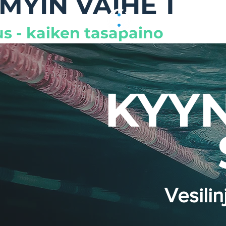
MYIN VAIHE 1
Koti
Tietoa meistä
us - kaiken tasapaino
KYY
Vesilin