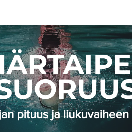
Filosofia
Uintivalmennus
Tilaa
Blogi
Treenit
NÄRTAIPE
SUORUU
jan pituus ja liukuvaiheen