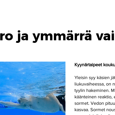
ro ja ymmärrä va
Kyynärtaipeet kouku
Yleisin syy käsien j
liukuvaiheessa, on n
tyylin hakeminen. 
käänteinen reaktio,
sormet. Vedon pituus
kasvaa. Sormet nous