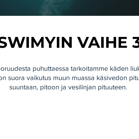
SWIMYIN VAIHE 
uoruudesta puhuttaessa tarkoitamme käden liu
on suora vaikutus muun muassa käsivedon pit
suuntaan, pitoon ja vesilinjan pituuteen.