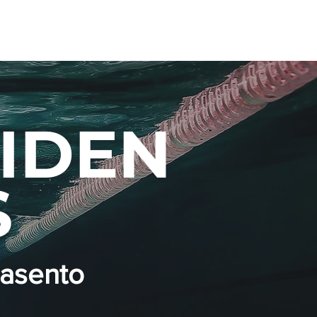
Kirjaudu
IDEN
S
 asento