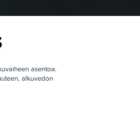
3
kuvaiheen asentoa.
uuteen, alkuvedon