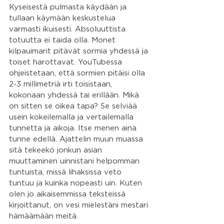
Kyseisestä pulmasta käydään ja 
tullaan käymään keskustelua 
varmasti ikuisesti. Absoluuttista 
totuutta ei taida olla. Monet 
kilpauimarit pitävät sormia yhdessä ja 
toiset harottavat. YouTubessa 
ohjeistetaan, että sormien pitäisi olla 
2-3 millimetriä irti toisistaan, 
kokonaan yhdessä tai erillään. Mikä 
on sitten se oikea tapa? Se selviää 
usein kokeilemalla ja vertailemalla 
tunnetta ja aikoja. Itse menen aina 
tunne edellä. Ajattelin muun muassa 
sitä tekeekö jonkun asian 
muuttaminen uinnistani helpomman 
tuntuista, missä lihaksissa veto 
tuntuu ja kuinka nopeasti uin. Kuten 
olen jo aikaisemmissa teksteissä 
kirjoittanut, on vesi mielestäni mestari 
hämäämään meitä.