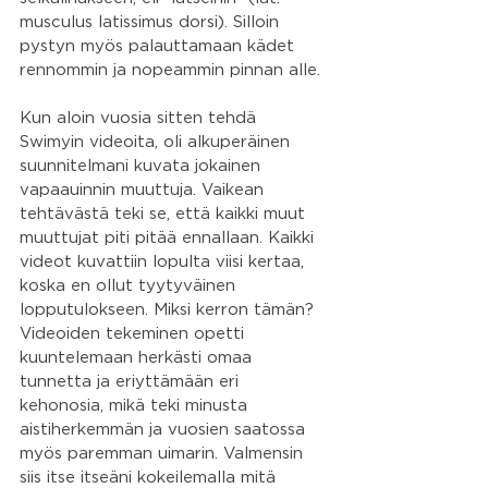
musculus latissimus dorsi). Silloin 
pystyn myös palauttamaan kädet 
rennommin ja nopeammin pinnan alle.
Kun aloin vuosia sitten tehdä 
Swimyin videoita, oli alkuperäinen 
suunnitelmani kuvata jokainen 
vapaauinnin muuttuja. Vaikean 
tehtävästä teki se, että kaikki muut 
muuttujat piti pitää ennallaan. Kaikki 
videot kuvattiin lopulta viisi kertaa, 
koska en ollut tyytyväinen 
lopputulokseen. Miksi kerron tämän? 
Videoiden tekeminen opetti 
kuuntelemaan herkästi omaa 
tunnetta ja eriyttämään eri 
kehonosia, mikä teki minusta 
aistiherkemmän ja vuosien saatossa 
myös paremman uimarin. Valmensin 
siis itse itseäni kokeilemalla mitä 