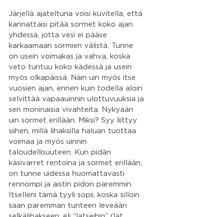
Järjellä ajateltuna voisi kuvitella, että 
kannattaisi pitää sormet koko ajan 
yhdessä, jotta vesi ei pääse 
karkaamaan sormien välistä. Tunne 
on usein voimakas ja vahva, koska 
veto tuntuu koko kädessä ja usein 
myös olkapäissä. Näin uin myös itse 
vuosien ajan, ennen kuin todella aloin 
selvittää vapaauinnin ulottuvuuksia ja 
sen moninaisia vivahteita. Nykyään 
uin sormet erillään. Miksi? Syy liittyy 
siihen, millä lihaksilla haluan tuottaa 
voimaa ja myös uinnin 
taloudellisuuteen. Kun pidän 
käsivarret rentoina ja sormet erillään, 
on tunne uidessa huomattavasti 
rennompi ja aistin pidon paremmin. 
Itselleni tämä tyyli sopii, koska silloin 
saan paremman tunteen leveään 
selkälihakseen, eli “latseihin” (lat. 