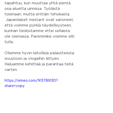
tapahtuu, kun muuttaa yhtä pientä 
osa-aluetta uinnissa. Työlästä 
toisinaan, mutta erittäin tehokasta. 
 Japanilaiset mestarit ovat sanoneet, 
että voimme pyrkiä täydellisyyteen, 
kunhan tiedostamme ettei sellaista 
ole olemassa. Paremmiksi voimme silti 
tulla.
Olisimme hyvin kiitollisia palautteesta 
sivustoon ja vlogeihin liittyen. 
Haluamme kehittää ja parantaa teitä 
varten. 
https://vimeo.com/913789130?
share=copy