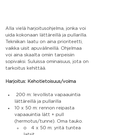
Alla vielä harjoitusohjelma, jonka voi 
uida kokonaan lättäreillä ja pullarilla. 
Tekniikan laatu on aina prioriteetti, 
vaikka uisit apuvälineillä. Ohjelmaa 
voi aina skaalta omiin tarpeisiin 
sopivaksi. Suluissa ominaisuus, jota on 
tarkoitus kehittää.
Harjoitus: Kehotietoisuus/voima
 200 m: levollista vapaauintia 
lättäreillä ja pullarilla 
10 x 50 m: rennon reipasta 
vapaauintia lätt + pull  
(hermotus/tunne). Oma tauko.
o   4 x 50 m: yritä tuntea 
latsit