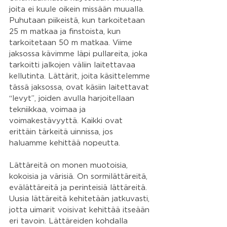
joita ei kuule oikein missään muualla. 
Puhutaan piikeistä, kun tarkoitetaan 
25 m matkaa ja finstoista, kun 
tarkoitetaan 50 m matkaa. Viime 
jaksossa kävimme läpi pullareita, joka 
tarkoitti jalkojen väliin laitettavaa 
kellutinta. Lättärit, joita käsittelemme 
tässä jaksossa, ovat käsiin laitettavat 
“levyt”, joiden avulla harjoitellaan 
tekniikkaa, voimaa ja 
voimakestävyyttä. Kaikki ovat 
erittäin tärkeitä uinnissa, jos 
haluamme kehittää nopeutta.
Lättäreitä on monen muotoisia, 
kokoisia ja värisiä. On sormilättäreitä, 
evälättäreitä ja perinteisiä lättäreitä. 
Uusia lättäreitä kehitetään jatkuvasti, 
jotta uimarit voisivat kehittää itseään 
eri tavoin. Lättäreiden kohdalla 