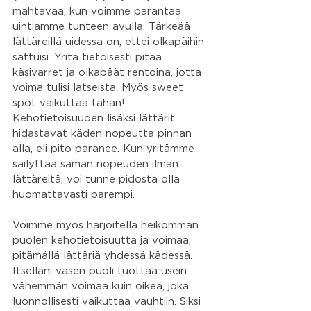
mahtavaa, kun voimme parantaa 
uintiamme tunteen avulla. Tärkeää 
lättäreillä uidessa on, ettei olkapäihin 
sattuisi. Yritä tietoisesti pitää 
käsivarret ja olkapäät rentoina, jotta 
voima tulisi latseista. Myös sweet 
spot vaikuttaa tähän!
Kehotietoisuuden lisäksi lättärit 
hidastavat käden nopeutta pinnan 
alla, eli pito paranee. Kun yritämme 
säilyttää saman nopeuden ilman 
lättäreitä, voi tunne pidosta olla 
huomattavasti parempi.
Voimme myös harjoitella heikomman 
puolen kehotietoisuutta ja voimaa, 
pitämällä lättäriä yhdessä kädessä. 
Itselläni vasen puoli tuottaa usein 
vähemmän voimaa kuin oikea, joka 
luonnollisesti vaikuttaa vauhtiin. Siksi 