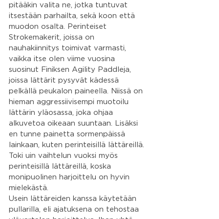
pitääkin valita ne, jotka tuntuvat 
itsestään parhailta, sekä koon että 
muodon osalta. Perinteiset 
Strokemakerit, joissa on 
nauhakiinnitys toimivat varmasti, 
vaikka itse olen viime vuosina 
suosinut Finiksen Agility Paddleja, 
joissa lättärit pysyvät kädessä 
pelkällä peukalon paineella. Niissä on 
hieman aggressiivisempi muotoilu 
lättärin yläosassa, joka ohjaa 
alkuvetoa oikeaan suuntaan. Lisäksi 
en tunne painetta sormenpäissä 
lainkaan, kuten perinteisillä lättäreillä. 
Toki uin vaihtelun vuoksi myös 
perinteisillä lättäreillä, koska 
monipuolinen harjoittelu on hyvin 
mielekästä.
Usein lättäreiden kanssa käytetään 
pullarilla, eli ajatuksena on tehostaa 