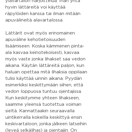
ylävartalon harjoittelua. Ihan yhtä 
hyvin lättäreitä voi käyttää 
räpylöiden kanssa tai ilman mitään 
apuvälineitä alavartalossa.
Lättärit ovat myös erinomainen 
apuväline kehotietoisuuden 
lisäämiseen. Koska kämmenen pinta-
ala kasvaa keinotekoisesti, kasvaa 
myös vaste jonka lihakset saa vedon 
aikana. Käytän lättäreitä paljon, kun 
haluan opettaa mitä lihaksia oppilaan 
tulisi käyttää uinnin aikana. Pyydän 
esimerkiksi keskittymään siihen, että 
vedon loppuosa tuntuu ojentajissa. 
Kun keskitymme yhteen lihakseen, 
saamme yleensä tuotettua voiman 
sieltä. Kannattaakin seuraavalla 
uintikerralla kokeilla keskittyä ensin 
keskivartaloon, jonka jälkeen latseihin 
(leveä selkälihas) ja ojentajiin. On 