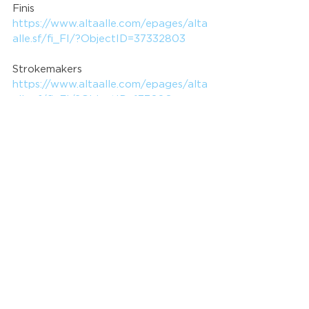
Finis
https://www.altaalle.com/epages/alta
alle.sf/fi_FI/?ObjectID=37332803
Strokemakers
https://www.altaalle.com/epages/alta
alle.sf/fi_FI/?ObjectID=173086
Hyviä treenejä!
Katso kaikki
Viimeisimmät päivitykset