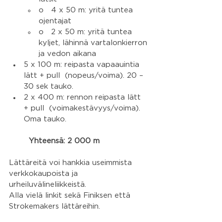
o   4 x 50 m: yritä tuntea 
ojentajat
o   2 x 50 m: yritä tuntea 
kyljet, lähinnä vartalonkierron 
ja vedon aikana
5 x 100 m: reipasta vapaauintia 
lätt + pull  (nopeus/voima). 20 – 
30 sek tauko.
2 x 400 m: rennon reipasta lätt 
+ pull  (voimakestävyys/voima). 
Oma tauko.
Yhteensä: 2 000 m
Lättäreitä voi hankkia useimmista 
verkkokaupoista ja 
urheiluvälineliikkeistä.
Alla vielä linkit sekä Finiksen että 
Strokemakers lättäreihin.