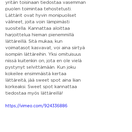
yritän toisinaan tiedostaa vasemman 
puolen toimintaa tehostetusti. 
Lättärit ovat hyvin monipuoliset 
välineet, joita voin lämpimästi 
suositella. Kannattaa aloittaa 
harjoittelua hieman pienemmillä 
lättäreillä. Sitä mukaa, kun 
voimatasot kasvavat, voi aina siirtyä 
isompiin lättäreihin. Yksi omituisuus 
niissä kuitenkin on, jota en ole vielä 
pystynyt selvittämään. Kun joku 
kokeilee ensimmäistä kertaa 
lättäreitä, jää sweet spot aina liian 
korkeaksi. Sweet spot kannattaa 
tiedostaa myös lättäreillä!
https://vimeo.com/924336886